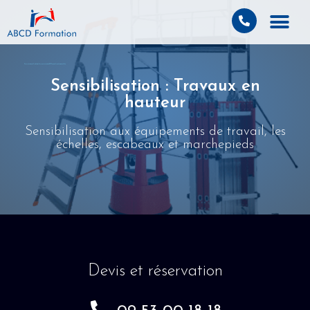
Découvrez la formation Sensibilisation : Travaux en hauteur chez ABCD Formation - Centre de formation à Paris
Sensibilisation : Travaux en
hauteur
Sensibilisation aux équipements de travail, les
échelles, escabeaux et marchepieds
Devis et réservation